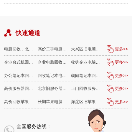
力的区域，人们对于新电脑的追求从未停
止，这也…
快速通道
电脑回收，北京回收电脑，台式电脑回收
高价二手电脑回收，专业笔记本回收，诚信可靠
大兴区旧电脑回收，亦庄专业电脑回收，笔记本回收
更多>>
东城区二手电脑回收，西城
企业台式机回收，企业笔记本回收，品牌电脑回收
企业电脑回收电话，长期企业品牌电脑回收
收购企业电脑，企业笔记本，企业台式机电脑回收
更多>>
企业笔记本回收，淘
办公笔记本回收，企业笔记本回收，旧笔记本回收
回收笔记本电脑，企业笔记本回收，个人笔记本回收
朝阳笔记本回收，通州旧笔记本回收，上门回收
更多>>
北京回收笔记本，笔记本电脑回
高价服务器回收，上门回收服务器
北京旧服务器回收，网络设备回收，交换机回收
上门回收服务器，回收旧服务器，回收服务器多少钱
更多>>
长期服务器回收，回收二手服务
高价回收苹果电脑，苹果笔记本电脑回收
长期苹果电脑回收，专业苹果笔记本回收
海淀区旧苹果电脑回收，二手苹果笔记本回收
更多>>
朝阳区苹果电脑回收，
全国服务热线：